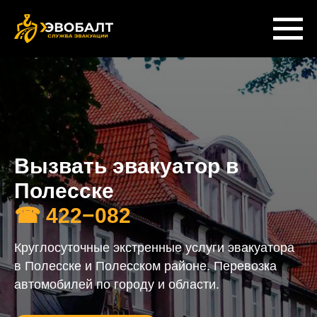
Вызвать эвакуатор в
Полесске
☎
422−082
Круглосуточные экстренные услуги эвакуатора
в Полесске и Полесском районе. Перевозка
автомобилей по городу и области.